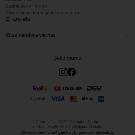
Sazinieties ar mums
Pārdošanas un piegādes noteikumi
Latviešu
Citas Vendora vietnes
www.just-mobile.se
www.satechi.se
Seko mums
www.alogic.se
www.paperlike.se
www.keybudz.se
www.myfirst.se
www.plaud.se
Autortiesības © 2026 Vendora Nordic
Click & Grow® oficiālais izplatītājs Latvija
Mēs nepārdodam un nekopīgojam jūsu personisko informāciju.