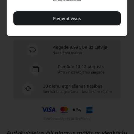
Nopirkt tagad
Pieņemt visus
Ir noliktavā — gatavs sūtīšanai
Piegāde 9.99 EUR uz Latvija
Nav slēptu maksu
Piegāde 10-12 augusts
Ātra un izsekojama piegāde
30 dienu atgriešanas tiesības
Vienkārša atgriešana – bez liekām rūpēm
Droši maksājumi ar šifrēšanu
Audzē violetus čili piparus mājās ar vienkāršu