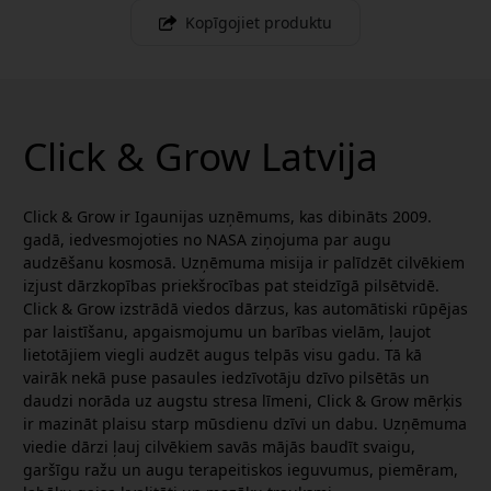
Kopīgojiet produktu
Click & Grow Latvija
Click & Grow ir Igaunijas uzņēmums, kas dibināts 2009.
gadā, iedvesmojoties no NASA ziņojuma par augu
audzēšanu kosmosā. Uzņēmuma misija ir palīdzēt cilvēkiem
izjust dārzkopības priekšrocības pat steidzīgā pilsētvidē.
Click & Grow izstrādā viedos dārzus, kas automātiski rūpējas
par laistīšanu, apgaismojumu un barības vielām, ļaujot
lietotājiem viegli audzēt augus telpās visu gadu. Tā kā
vairāk nekā puse pasaules iedzīvotāju dzīvo pilsētās un
daudzi norāda uz augstu stresa līmeni, Click & Grow mērķis
ir mazināt plaisu starp mūsdienu dzīvi un dabu. Uzņēmuma
viedie dārzi ļauj cilvēkiem savās mājās baudīt svaigu,
garšīgu ražu un augu terapeitiskos ieguvumus, piemēram,