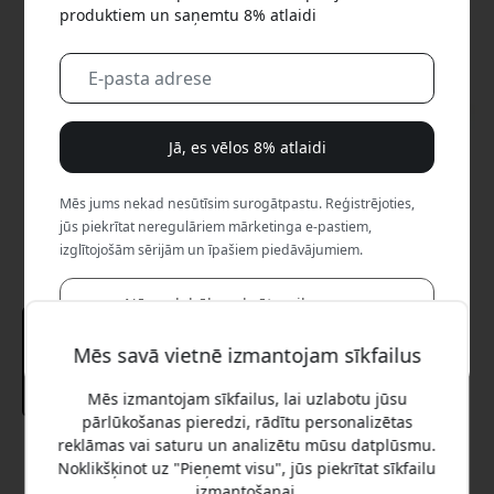
produktiem un saņemtu 8% atlaidi
Jā, es vēlos 8% atlaidi
Mēs jums nekad nesūtīsim surogātpastu. Reģistrējoties,
jūs piekrītat neregulāriem mārketinga e-pastiem,
izglītojošām sērijām un īpašiem piedāvājumiem.
Nē, es labāk maksātu pilnu cenu.
Mēs savā vietnē izmantojam sīkfailus
Mēs izmantojam sīkfailus, lai uzlabotu jūsu
pārlūkošanas pieredzi, rādītu personalizētas
reklāmas vai saturu un analizētu mūsu datplūsmu.
Ieteicamā cena
Noklikšķinot uz "Pieņemt visu", jūs piekrītat sīkfailu
17.99 EUR
izmantošanai.