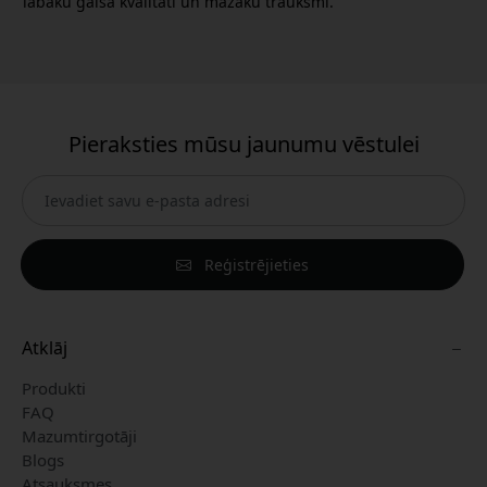
labāku gaisa kvalitāti un mazāku trauksmi.
Pieraksties mūsu jaunumu vēstulei
Reģistrējieties
Atklāj
Produkti
FAQ
Mazumtirgotāji
Blogs
Atsauksmes