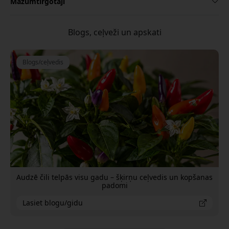
Mazumtirgotāji
Blogs, ceļveži un apskati
Blogs/ceļvedis
Audzē čili telpās visu gadu – šķirņu ceļvedis un kopšanas
padomi
Lasiet blogu/gidu