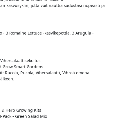
n kasvusyklin, jotta voit nauttia sadostasi nopeasti ja
 - 3 Romaine Lettuce -kasvikepottia, 3 Arugula -
Vihersalaattisekoitus
nd Grow Smart Gardens
jit: Rucola, Rucola, Vihersalaatti, Vihreä omena
jälkeen.
t & Herb Growing Kits
9-Pack - Green Salad Mix