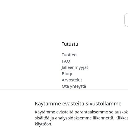
Tutustu
Tuotteet
FAQ
Jälleenmyyjät
Blogi
Arvostelut
Ota yhteyttä
Myynti- ja toimitusehdot
Suomi
Käytämme evästeitä sivustollamme
Käytämme evästeitä parantaaksemme selauskokem
sisältöä ja analysoidaksemme liikennettä. Klikk
Tekijänoi
käyttöön.