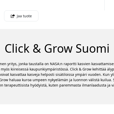
Jaa tuote
Click & Grow Suomi
nen yritys, jonka taustalla on NASA:n raportti kasvien kasvattamis
ös kiireisessä kaupunkiympäristössä. Click & Grow kehittää älypu
ät voivat kasvattaa kasveja helposti sisätiloissa ympäri vuoden. Ku
& Grow haluaa kuroa umpeen nykyelämän ja luonnon välistä kuilua. 
ien terapeuttisista hyödyistä, kuten paremmasta ilmanlaadusta ja