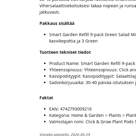
Vihersalaattisekoituksesi takaa nopean ja runsaa
jatkuvasti.
Pakkaus sisältää
Smart Garden Refill 9-pack Green Salad Mix
kasvikepottia ja 3 Green
Tuotteen tekniset tiedot
Product Name: Smart Garden Refill 9-pack 
Yhteensopivuus: Yhteensopivuus: Click a
Kasvipodityypit: Kasvipodityypit: Salaattila
Sadonkorjuuaika: 30-40 päivää istutuksen 
Faktat
EAN: 4742793009216
Kategoria: Home & Garden > Plants > Plan
Valmistajan nimi: Click & Grow Plant Pods 
Viimeksi päivitetty: 2026-06-29