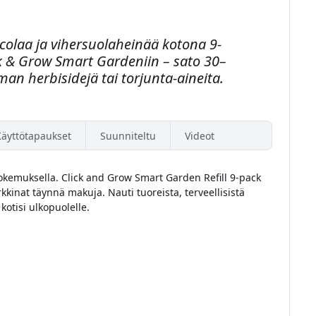
colaa ja vihersuolaheinää kotona 9-
ck & Grow Smart Gardeniin – sato 30–
man herbisidejä tai torjunta-aineita.
Käyttötapaukset
Suunniteltu
Videot
okemuksella. Click and Grow Smart Garden Refill 9-pack
arkkinat täynnä makuja. Nauti tuoreista, terveellisistä
kotisi ulkopuolelle.