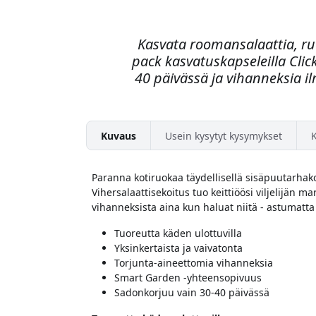
Kasvata roomansalaattia, ru
pack kasvatuskapseleilla Cli
40 päivässä ja vihanneksia il
Kuvaus
Usein kysytyt kysymykset
Paranna kotiruokaa täydellisellä sisäpuutarhak
Vihersalaattisekoitus tuo keittiöösi viljelijän m
vihanneksista aina kun haluat niitä - astumatta 
Tuoreutta käden ulottuvilla
Yksinkertaista ja vaivatonta
Torjunta-aineettomia vihanneksia
Smart Garden -yhteensopivuus
Sadonkorjuu vain 30-40 päivässä