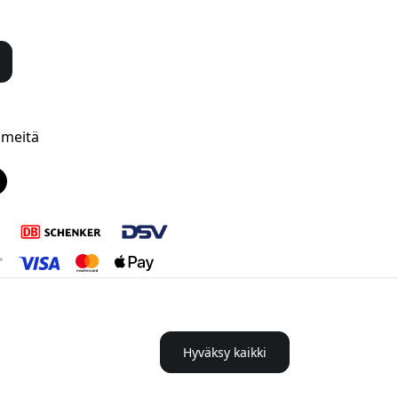
 meitä
Hyväksy kaikki
 Suomi:ssa