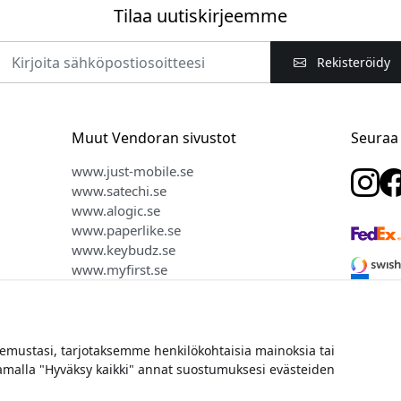
Tilaa uutiskirjeemme
Rekisteröidy
Muut Vendoran sivustot
Seuraa
www.just-mobile.se
www.satechi.se
www.alogic.se
www.paperlike.se
www.keybudz.se
www.myfirst.se
www.plaud.se
ustasi, tarjotaksemme henkilökohtaisia mainoksia tai
aamalla "Hyväksy kaikki" annat suostumuksesi evästeiden
keus © 2026 Vendora Nordic - Virallinen jakelija Click & Grow®:lle