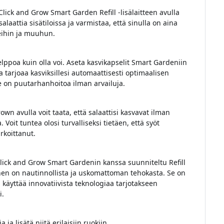
lick and Grow Smart Garden Refill -lisälaitteen avulla
alaattia sisätiloissa ja varmistaa, että sinulla on aina
eihin ja muuhun.
helppoa kuin olla voi. Aseta kasvikapselit Smart Gardeniin
a tarjoaa kasviksillesi automaattisesti optimaalisen
Se on puutarhanhoitoa ilman arvailuja.
own avulla voit taata, että salaattisi kasvavat ilman
. Voit tuntea olosi turvalliseksi tietäen, että syöt
rkoittanut.
ick and Grow Smart Gardenin kanssa suunniteltu Refill
nen on nautinnollista ja uskomattoman tehokasta. Se on
käyttää innovatiivista teknologiaa tarjotakseen
i.
ja lisätä niitä erilaisiin ruokiin.