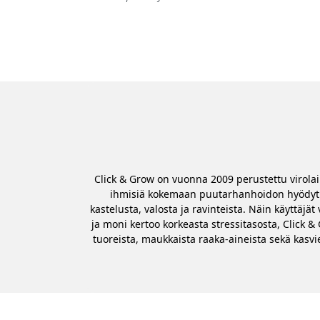
Click & Grow on vuonna 2009 perustettu virolai
ihmisiä kokemaan puutarhanhoidon hyödyt my
kastelusta, valosta ja ravinteista. Näin käyttäj
ja moni kertoo korkeasta stressitasosta, Click 
tuoreista, maukkaista raaka-aineista sekä kasv