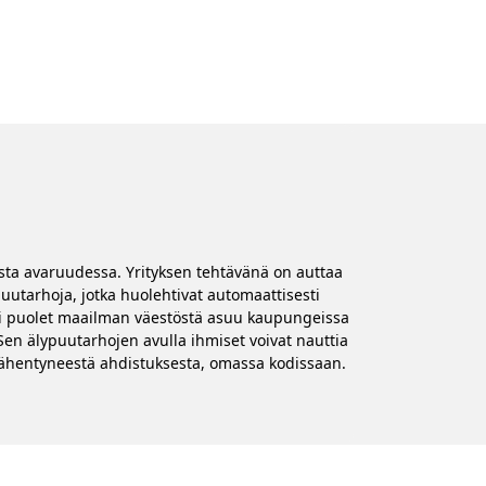
esta avaruudessa. Yrityksen tehtävänä on auttaa
utarhoja, jotka huolehtivat automaattisesti
n yli puolet maailman väestöstä asuu kaupungeissa
Sen älypuutarhojen avulla ihmiset voivat nauttia
 vähentyneestä ahdistuksesta, omassa kodissaan.