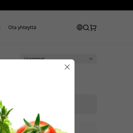
t
Ota yhteyttä
uskoodisi:
tarvikkeet
|
Valaistuksen varaosat
la saadaksesi 8% alennuksen.