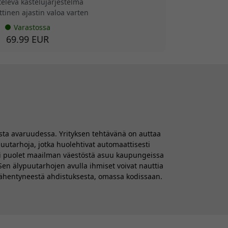
televa kastelujärjestelmä
tinen ajastin valoa varten
Varastossa
69.99 EUR
esta avaruudessa. Yrityksen tehtävänä on auttaa
utarhoja, jotka huolehtivat automaattisesti
n yli puolet maailman väestöstä asuu kaupungeissa
Sen älypuutarhojen avulla ihmiset voivat nauttia
 vähentyneestä ahdistuksesta, omassa kodissaan.