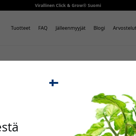
Virallinen Click & Grow® Suomi
Tuotteet
FAQ
Jälleenmyyjät
Blogi
Arvostelu
estelmiä ja kasvinsyöttölaitteita helppoon sisäkasvatukseen
jestelmistä kehittyneisiin Click & Grow 25 -järjestelmiin -
🎉 Alenn
annesten ja kukkien kasvattamista kotona.
 Garden 9
|
Smart Garden 25
|
HydroVase
|
Älykkäät puutarha
|
Smart Garden Refill 3-pack
|
Smart Garden Refill 9-pack
stä
Käytä tätä koodia kassal