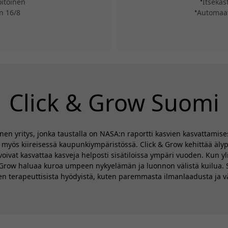
oitoinen
Itsekas
n 16/8
Automaat
Click & Grow Suomi
nen yritys, jonka taustalla on NASA:n raportti kasvien kasvattamis
ös kiireisessä kaupunkiympäristössä. Click & Grow kehittää älypu
ät voivat kasvattaa kasveja helposti sisätiloissa ympäri vuoden. Ku
& Grow haluaa kuroa umpeen nykyelämän ja luonnon välistä kuilua. 
ien terapeuttisista hyödyistä, kuten paremmasta ilmanlaadusta ja