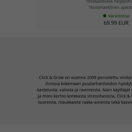
Itsekasteleva helppoh
Automaattinen ajasti
Varastossa
69.99 EUR
Click & Grow on vuonna 2009 perustettu virolai
ihmisiä kokemaan puutarhanhoidon hyödyt my
kastelusta, valosta ja ravinteista. Näin käyttäj
ja moni kertoo korkeasta stressitasosta, Click 
tuoreista, maukkaista raaka-aineista sekä kasv