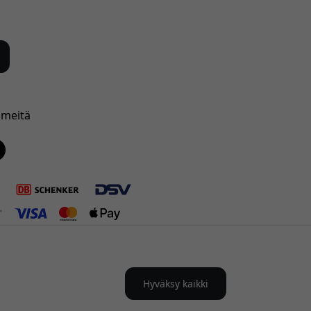
 meitä
Hyväksy kaikki
 Suomi:ssa