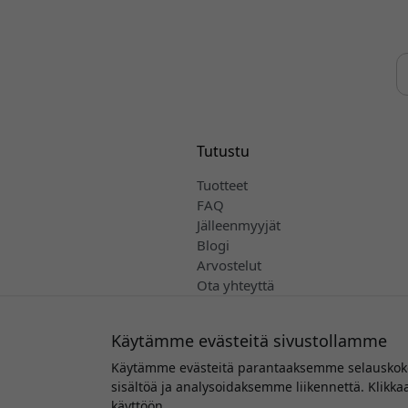
Tutustu
Tuotteet
FAQ
Jälleenmyyjät
Blogi
Arvostelut
Ota yhteyttä
Myynti- ja toimitusehdot
Suomi
Käytämme evästeitä sivustollamme
Käytämme evästeitä parantaaksemme selauskokem
sisältöä ja analysoidaksemme liikennettä. Klikk
Tekijänoi
käyttöön.