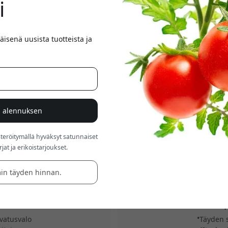
i
äisenä uusista tuotteista ja
% alennuksen
röitymällä hyväksyt satunnaiset
at ja erikoistarjoukset.
in täyden hinnan.
5.0
CGHVGEU
ttaja LED-valolla, ajastimella
Click & Grow HydroVase älykäs 
eille - Valkoinen
automaattisella aj
vatusvalo
Täyden s