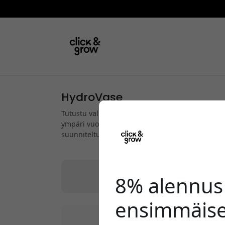
HydroVase
Tutustu valikoimaamme innovatiivisia viljelyjärj
ympäri vuoden. Pienikokoisista Smart Gardens -jär
suunniteltu helpottamaan tuoreiden yrttien, vih
Kaikki
|
Smart Garden 3
|
Smart
8% alennus
ensimmäise