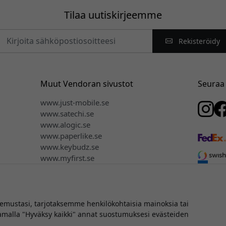
Tilaa uutiskirjeemme
Rekisteröidy
Muut Vendoran sivustot
Seuraa
www.just-mobile.se
www.satechi.se
www.alogic.se
www.paperlike.se
www.keybudz.se
www.myfirst.se
www.plaud.se
ustasi, tarjotaksemme henkilökohtaisia mainoksia tai
aamalla "Hyväksy kaikki" annat suostumuksesi evästeiden
keus © 2026 Vendora Nordic - Virallinen jakelija Click & Grow®:lle