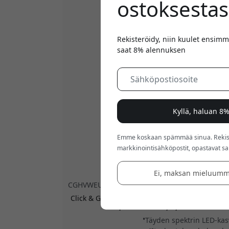
ostoksestas
Rekisteröidy, niin kuulet ensimm
saat 8% alennuksen
Kyllä, haluan 8
Emme koskaan spämmää sinua. Rekiste
markkinointisähköpostit, opastavat sarj
Ei, maksan mieluumm
CGHVWEU
Click & Grow HydroVase hydroponinen sisäkasva
ja itse kastelujärjestelmällä kasv
Täyden spektrin LED-kas