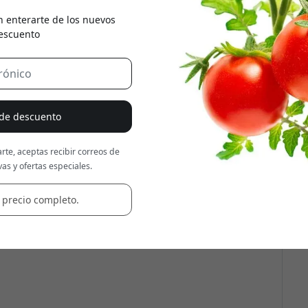
n enterarte de los nuevos
Usa este código en la caja
escuento
 de descuento
rte, aceptas recibir correos de
as y ofertas especiales.
 precio completo.