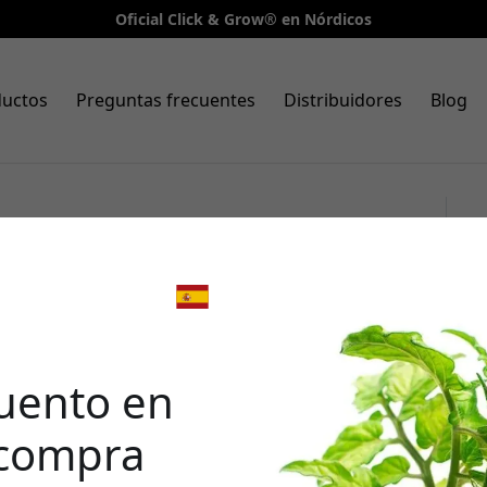
Oficial Click & Grow® en Nórdicos
ductos
Preguntas frecuentes
Distribuidores
Blog
pack de 9, mezcla de ensalada
uga romana, rúcula y acedera
🎉 Tu 
 - Verde
desc
uento en
 compra