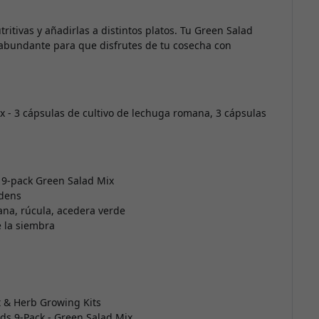
ritivas y añadirlas a distintos platos. Tu Green Salad
y abundante para que disfrutes de tu cosecha con
x - 3 cápsulas de cultivo de lechuga romana, 3 cápsulas
 9-pack Green Salad Mix
rdens
ana, rúcula, acedera verde
 la siembra
t & Herb Growing Kits
ods 9-Pack - Green Salad Mix