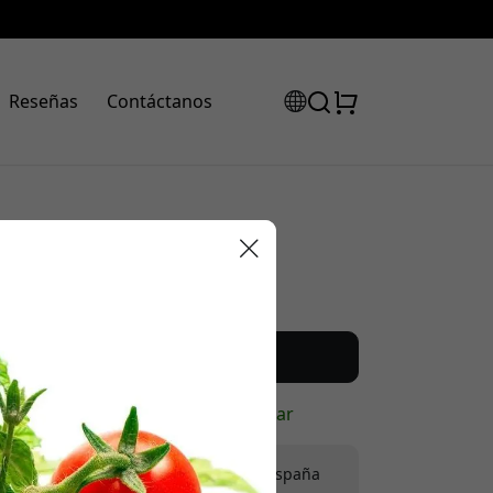
Reseñas
Contáctanos
Precio recomendado
24.99 EUR
código de
uento:
Compra ahora
En stock - listo para enviar
Envío de 9.99 EUR en España