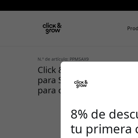
Pro
N.º de artículo: PPMSAX9
Click & Grow Plant Pods 
para Smart Garden, lech
para cultivo en interiores
8% de desc
tu primera