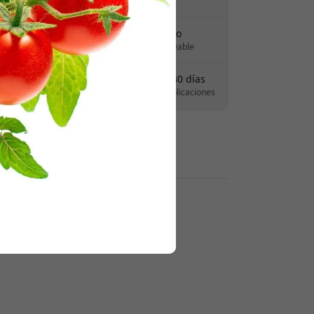
Sin tarifas ocultas
 para obtener 8% de descuento.
Entrega 7-11 agosto
Entrega rápida y rastreable
Derecho de devolución de 30 días
Devoluciones sencillas - sin complicaciones
Pagos seguros con cifrado
Revendedores: