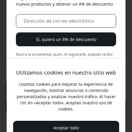
nuevos productos y obtener un 8% de descuento
Sí, quiero un 8% de descuento
Nunca te enviaremos spam. Al registrarte, aceptas recibir
correos de marketing ocasionales, series educativas y
ofertas especiales.
Utilizamos cookies en nuestro sitio web
No, prefiero pagar el precio completo.
Usamos cookies para mejorar tu experiencia de
navegación, mostrar anuncios o contenido
personalizados y analizar nuestro tráfico. Al hacer
clic en «Aceptar todo», aceptas nuestro uso de
cookies.
Precio recomendado
12.99 EUR
Aceptar todo