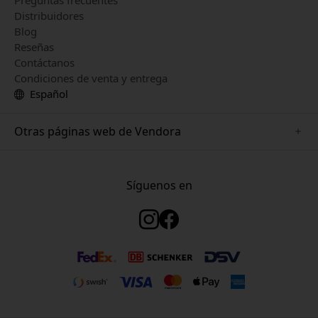
Preguntas frecuentes
Distribuidores
Blog
Reseñas
Contáctanos
Condiciones de venta y entrega
Español
Otras páginas web de Vendora
www.just-mobile.se
www.satechi.se
Síguenos en
www.alogic.se
www.paperlike.se
www.keybudz.se
www.myfirst.se
www.plaud.se