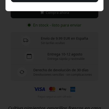
Compra ahora
En stock - listo para enviar
Envío de 9.99 EUR en España
Sin tarifas ocultas
Entrega 10-12 agosto
Entrega rápida y rastreable
Derecho de devolución de 30 días
Devoluciones sencillas - sin complicaciones
Pagos seguros con cifrado
Cultiva pimientos amarillos frescos en casa