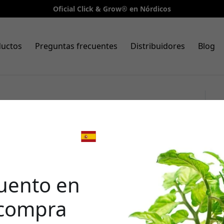
Oficial Click & Grow® en Nórdicos
ductos
Preguntas frecuentes
Distribuidores
Blog
e cultivo Click & Grow Smart
samiento negro y cóleo para
🎉 Tu 
desc
uento en
 compra