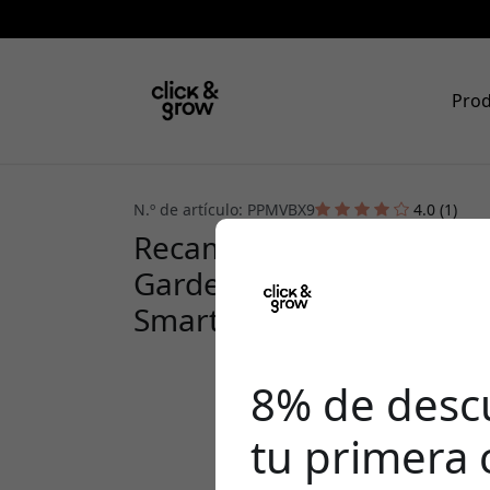
Pro
N.º de artículo: PPMVBX9
4.0 (1)
Recambio de 9 cápsulas d
Garden con petunia, pen
Smart Garden
8% de desc
tu primera