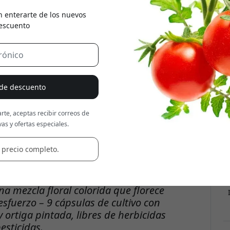
n enterarte de los nuevos
Usa este código en la caja
escuento
 de descuento
rte, aceptas recibir correos de
as y ofertas especiales.
 precio completo.
a mezcla floral colorida que florece
esfuerzo – 9 cápsulas de cultivo con
ortiga pintada, libres de herbicidas
pesticidas.