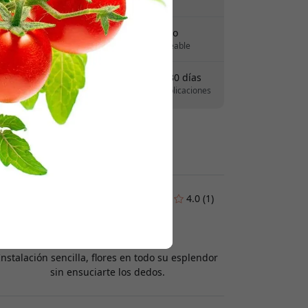
Sin tarifas ocultas
 para obtener 8% de descuento.
Entrega 7-11 agosto
Entrega rápida y rastreable
Derecho de devolución de 30 días
Devoluciones sencillas - sin complicaciones
Pagos seguros con cifrado
Opiniones de clientes:
4.0 (1)
Elin Persson
2025-07-31
Instalación sencilla, flores en todo su esplendor
sin ensuciarte los dedos.