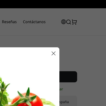
Reseñas
Contáctanos
Precio recomendado
24.99 EUR
código de
uento:
Compra ahora
En stock - listo para enviar
Envío de 9.99 EUR en España