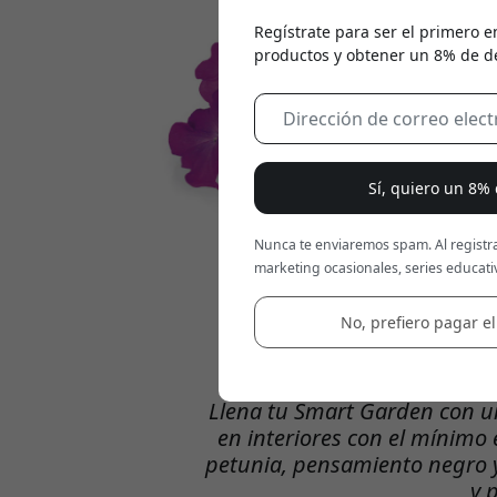
Regístrate para ser el primero e
productos y obtener un 8% de d
Sí, quiero un 8%
Nunca te enviaremos spam. Al registra
marketing ocasionales, series educativ
No, prefiero pagar el
Llena tu Smart Garden con un
en interiores con el mínimo 
petunia, pensamiento negro y 
y 