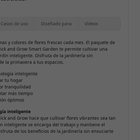
Casos de uso
Diseñado para
Vídeos
as y colores de flores frescas cada mes. El paquete de
lick and Grow Smart Garden te permite cultivar una
dín inteligente. Disfruta de la jardinería sin
de la primavera a tus espacios.
nología inteligente
ar tu hogar
or tranquilidad
rutar más tiempo
ción óptimos
gía inteligente
lick and Grow hace que cultivar flores vibrantes sea tan
ín inteligente se encarga del trabajo y mantiene el
sfruta de los beneficios de la jardinería sin ensuciarte