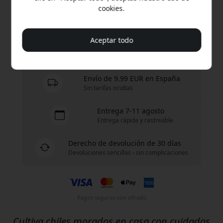
cookies.
Compra ahora
Aceptar todo
En stock - listo para enviar
Envío de 9.99 EUR en España
Sin tarifas ocultas
Entrega 7-11 agosto
Entrega rápida y rastreable
Derecho de devolución de 30 días
Devoluciones sencillas - sin complicaciones
Pagos seguros con cifrado
Cultiva chiles morados en casa con cuidados