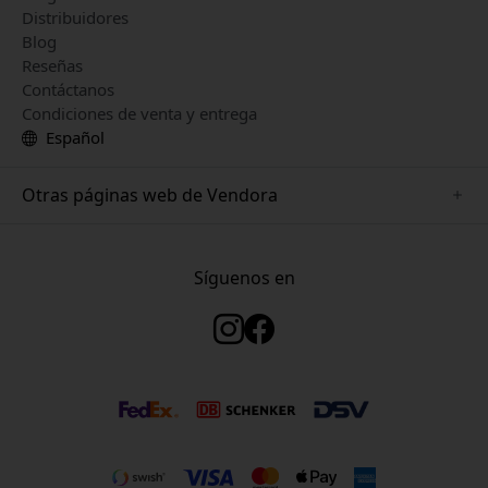
Distribuidores
Blog
Reseñas
Contáctanos
Condiciones de venta y entrega
Español
Otras páginas web de Vendora
www.just-mobile.se
www.satechi.se
Síguenos en
www.alogic.se
www.paperlike.se
www.keybudz.se
www.myfirst.se
www.plaud.se