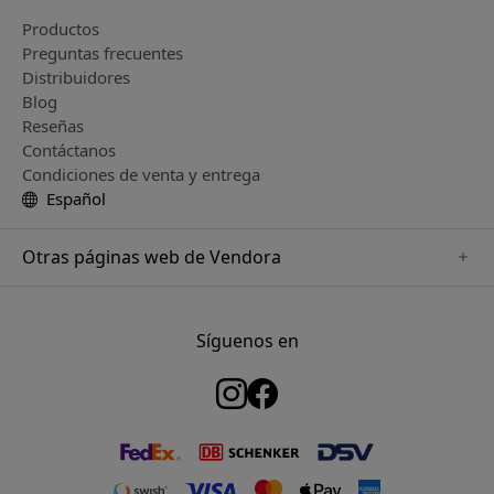
Productos
Preguntas frecuentes
Distribuidores
Blog
Reseñas
Contáctanos
Condiciones de venta y entrega
Español
Otras páginas web de Vendora
www.just-mobile.se
www.satechi.se
Síguenos en
www.alogic.se
www.paperlike.se
www.keybudz.se
www.myfirst.se
www.plaud.se