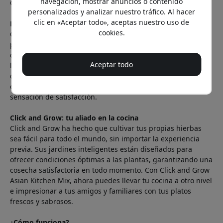
navegación, mostrar anuncios o contenido
Click and Grow.
personalizados y analizar nuestro tráfico. Al hacer
clic en «Aceptar todo», aceptas nuestro uso de
Las ventajas de cultivar tus propias hierbas
cookies.
Cultivar tus propias hierbas tiene muchas ventajas. En
primer lugar, siempre tienes acceso a hierbas frescas, lo
que añade una dimensión extra a tus platos. En segundo
Aceptar todo
lugar, es una solución sostenible, ya que reduces tu
dependencia de comprarlas en la tienda. Y, en tercer lugar,
es una actividad divertida y relajante que puede darte una
sensación de satisfacción.
Click and Grow: tu aliado en la cocina
Click and Grow ha hecho que cultivar tus propias hierbas
sea fácil para todo el mundo, sin importar la experiencia
previa. Sus jardines inteligentes están diseñados para
ofrecer condiciones óptimas a las plantas, garantizando una
cosecha satisfactoria en todo momento. Con Click and Grow
Asian Kitchen Mix, ahora puedes llevar tu cocina a otro nivel
e impresionar a tus amigos y familiares con tus platos
frescos y sabrosos.
¿Cómo funciona?