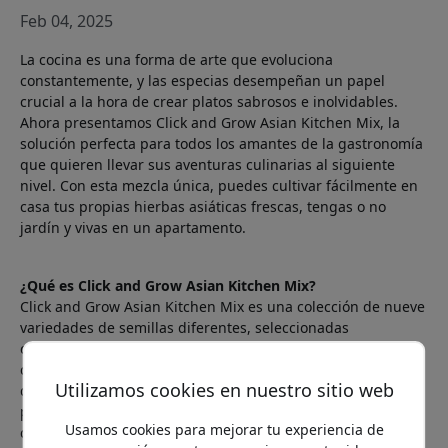
Feb 04, 2025
La cocina es una forma de arte que evoluciona
constantemente, y las especias desempeñan un papel
crucial a la hora de crear platos sabrosos e inolvidables.
Ahora presentamos Click and Grow Asian Kitchen Mix, la
solución perfecta para todos los amantes de la gastronomía
que quieren llevar sus aventuras culinarias al siguiente
nivel. Con esta mezcla única, puedes cultivar fácilmente en
casa tus propias hierbas asiáticas frescas, tengas o no
jardín y vivas en un apartamento.
¿Qué es Click and Grow Asian Kitchen Mix?
Click and Grow Asian Kitchen Mix es una colección de nueve
variedades de semillas diferentes, seleccionadas
cuidadosamente para ofrecerte un sabor auténtico de la
cocina asiática. La mezcla incluye una interesante variedad
Utilizamos cookies en nuestro sitio web
de hierbas y especias, desde cilantro aromático hasta chile
picante. Cada variedad de semilla viene en su propia
Usamos cookies para mejorar tu experiencia de
cápsula, lo que facilita cultivarlas en tu jardín inteligente