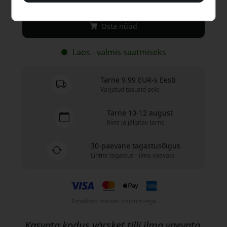
Osta nüüd
Laos - valmis saatmiseks
Tarne 9.99 EUR-s Eesti
Varjatud tasusid pole
Tarne 10-12 august
Kiire ja jälgitav tarne
30-päevane tagastusõigus
Lihtne tagastus - ilma vaevata
Turvalised maksed krüptimisega
Kasvata kodus värsket tilli ilma vaevata,