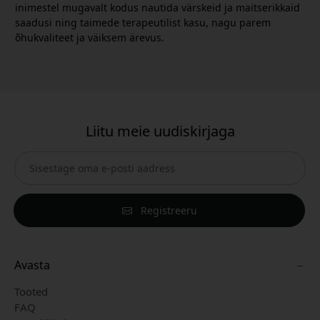
inimestel mugavalt kodus nautida värskeid ja maitserikkaid
saadusi ning taimede terapeutilist kasu, nagu parem
õhukvaliteet ja väiksem ärevus.
Liitu meie uudiskirjaga
Registreeru
Avasta
Tooted
FAQ