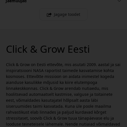
Jaemüüjad
Jagage toodet
Click & Grow Eesti
Click & Grow on Eesti ettevõte, mis asutati 2009. aastal ja sai
inspiratsiooni NASA raportist taimede kasvatamise kohta
kosmoses. Ettevõtte missioon on aidata inimestel kogeda
aianduse kasulikke mõjusid ka kiire elutempoga
linnakeskkonnas. Click & Grow arendab nutiaedu, mis
hoolitsevad automaatselt kastmise, valguse ja toitainete
eest, võimaldades kasutajatel hõlpsalt aasta läbi
siseruumides taimi kasvatada. Kuna üle poole maailma
rahvastikust elab linnades ja paljud kurdavad kõrget
stressitaset, soovib Click & Grow tuua tänapäevase elu ja
looduse teineteisele lähemale. Nende nutiaiad võimaldavad