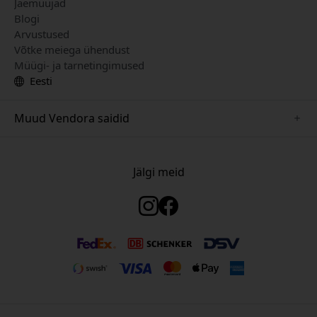
Jaemüüjad
Blogi
Arvustused
Võtke meiega ühendust
Müügi- ja tarnetingimused
Eesti
Muud Vendora saidid
www.just-mobile.se
www.satechi.se
Jälgi meid
www.alogic.se
www.paperlike.se
www.keybudz.se
www.myfirst.se
www.plaud.se