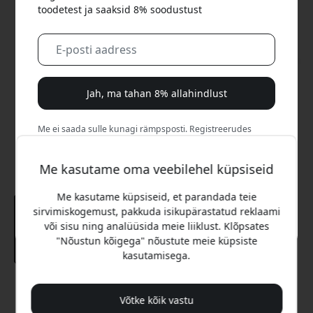
toodetest ja saaksid 8% soodustust
Jah, ma tahan 8% allahindlust
Me ei saada sulle kunagi rämpsposti. Registreerudes
nõustud aeg-ajalt saadetavate turundusmeilide, harivate
sarjade ja eripakkumistega.
Me kasutame oma veebilehel küpsiseid
Ei, ma eelistaksin täishinda maksta.
Me kasutame küpsiseid, et parandada teie
sirvimiskogemust, pakkuda isikupärastatud reklaami
või sisu ning analüüsida meie liiklust. Klõpsates
"Nõustun kõigega" nõustute meie küpsiste
kasutamisega.
Soovitatav hind
Võtke kõik vastu
12.99 EUR