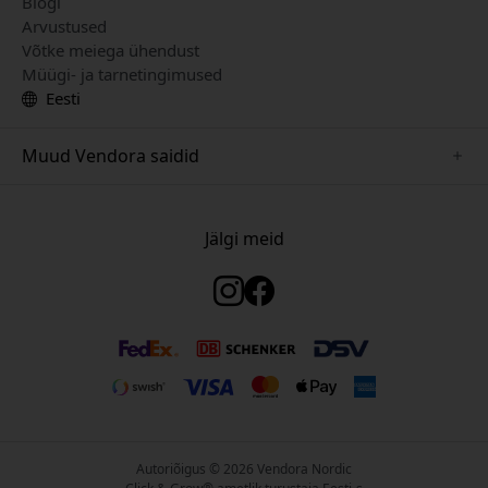
Blogi
Arvustused
Võtke meiega ühendust
Müügi- ja tarnetingimused
Eesti
Muud Vendora saidid
www.just-mobile.se
www.satechi.se
Jälgi meid
www.alogic.se
www.paperlike.se
www.keybudz.se
www.myfirst.se
www.plaud.se
Autoriõigus © 2026 Vendora Nordic