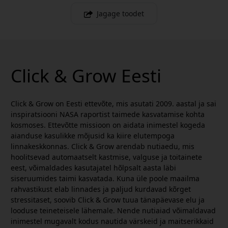
Jagage toodet
Click & Grow Eesti
Click & Grow on Eesti ettevõte, mis asutati 2009. aastal ja sai
inspiratsiooni NASA raportist taimede kasvatamise kohta
kosmoses. Ettevõtte missioon on aidata inimestel kogeda
aianduse kasulikke mõjusid ka kiire elutempoga
linnakeskkonnas. Click & Grow arendab nutiaedu, mis
hoolitsevad automaatselt kastmise, valguse ja toitainete
eest, võimaldades kasutajatel hõlpsalt aasta läbi
siseruumides taimi kasvatada. Kuna üle poole maailma
rahvastikust elab linnades ja paljud kurdavad kõrget
stressitaset, soovib Click & Grow tuua tänapäevase elu ja
looduse teineteisele lähemale. Nende nutiaiad võimaldavad
inimestel mugavalt kodus nautida värskeid ja maitserikkaid