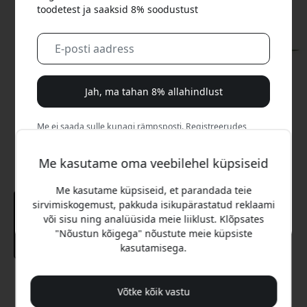
toodetest ja saaksid 8% soodustust
Jah, ma tahan 8% allahindlust
Me ei saada sulle kunagi rämpsposti. Registreerudes
nõustud aeg-ajalt saadetavate turundusmeilide, harivate
sarjade ja eripakkumistega.
Me kasutame oma veebilehel küpsiseid
Ei, ma eelistaksin täishinda maksta.
Me kasutame küpsiseid, et parandada teie
sirvimiskogemust, pakkuda isikupärastatud reklaami
või sisu ning analüüsida meie liiklust. Klõpsates
"Nõustun kõigega" nõustute meie küpsiste
kasutamisega.
Soovitatav hind
Võtke kõik vastu
12.99 EUR