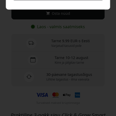
Osta nüüd
Laos - valmis saatmiseks
Tarne 9.99 EUR-s Eesti
Varjatud tasusid pole
Tarne 10-12 august
Kiire ja jälgitav tarne
30-päevane tagastusõigus
Lihtne tagastus - ilma vaevata
Turvalised maksed krüptimisega
Praktiline 3-pakk sinu Click & Grow Smart