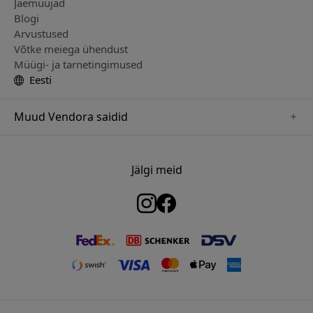
Jaemüüjad
Blogi
Arvustused
Võtke meiega ühendust
Müügi- ja tarnetingimused
Eesti
Muud Vendora saidid
www.just-mobile.se
www.satechi.se
Jälgi meid
www.alogic.se
www.paperlike.se
www.keybudz.se
www.myfirst.se
www.plaud.se