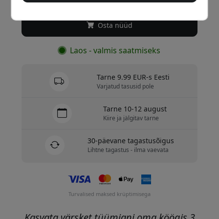
Osta nüüd
Laos - valmis saatmiseks
Tarne 9.99 EUR-s Eesti
Varjatud tasusid pole
Tarne 10-12 august
Kiire ja jälgitav tarne
30-päevane tagastusõigus
Lihtne tagastus - ilma vaevata
Turvalised maksed krüptimisega
Kasvata värsket tüümiani oma köögis 3