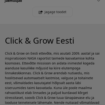
Jaemüüjad
Jagage toodet
Click & Grow Eesti
Click & Grow on Eesti ettevõte, mis asutati 2009. aastal ja sai
inspiratsiooni NASA raportist taimede kasvatamise kohta
kosmoses. Ettevõtte missioon on aidata inimestel kogeda
aianduse kasulikke mõjusid ka kiire elutempoga
linnakeskkonnas. Click & Grow arendab nutiaedu, mis
hoolitsevad automaatselt kastmise, valguse ja toitainete
eest, võimaldades kasutajatel hõlpsalt aasta läbi
siseruumides taimi kasvatada. Kuna üle poole maailma
rahvastikust elab linnades ja paljud kurdavad kõrget
stressitaset, soovib Click & Grow tuua tänapäevase elu ja
looduse teineteisele lähemale. Nende nutiaiad võimaldavad