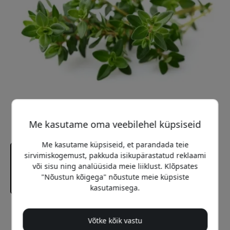
Me kasutame oma veebilehel küpsiseid
Me kasutame küpsiseid, et parandada teie
sirvimiskogemust, pakkuda isikupärastatud reklaami
või sisu ning analüüsida meie liiklust. Klõpsates
"Nõustun kõigega" nõustute meie küpsiste
kasutamisega.
Soovitatav hind
Võtke kõik vastu
12.99 EUR