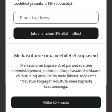
toodetest ja saaksid 8% soodustust
Jah, ma tahan 8% allahindlust
Me ei saada sulle kunagi rämpsposti. Registreerudes
nõustud aeg-ajalt saadetavate turundusmeilide, harivate
Me kasutame oma veebilehel küpsiseid
sarjade ja eripakkumistega.
Me kasutame küpsiseid, et parandada teie
Ei, ma eelistaksin täishinda maksta.
sirvimiskogemust, pakkuda isikupärastatud reklaami
või sisu ning analüüsida meie liiklust. Klõpsates
"Nõustun kõigega" nõustute meie küpsiste
Soovitatav hind
kasutamisega.
15.99 EUR
Võtke kõik vastu
Osta nüüd