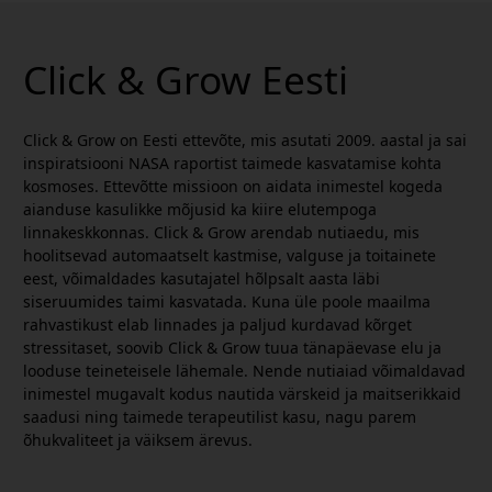
Click & Grow Eesti
Click & Grow on Eesti ettevõte, mis asutati 2009. aastal ja sai
inspiratsiooni NASA raportist taimede kasvatamise kohta
kosmoses. Ettevõtte missioon on aidata inimestel kogeda
aianduse kasulikke mõjusid ka kiire elutempoga
linnakeskkonnas. Click & Grow arendab nutiaedu, mis
hoolitsevad automaatselt kastmise, valguse ja toitainete
eest, võimaldades kasutajatel hõlpsalt aasta läbi
siseruumides taimi kasvatada. Kuna üle poole maailma
rahvastikust elab linnades ja paljud kurdavad kõrget
stressitaset, soovib Click & Grow tuua tänapäevase elu ja
looduse teineteisele lähemale. Nende nutiaiad võimaldavad
inimestel mugavalt kodus nautida värskeid ja maitserikkaid
saadusi ning taimede terapeutilist kasu, nagu parem
õhukvaliteet ja väiksem ärevus.