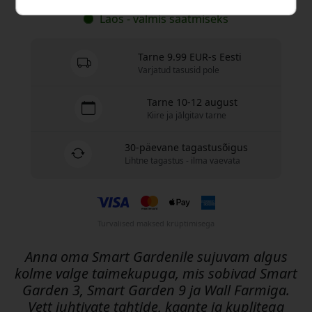
Laos - valmis saatmiseks
Tarne 9.99 EUR-s Eesti
Varjatud tasusid pole
Tarne 10-12 august
Kiire ja jälgitav tarne
30-päevane tagastusõigus
Lihtne tagastus - ilma vaevata
Turvalised maksed krüptimisega
Anna oma Smart Gardenile sujuvam algus
kolme valge taimekupuga, mis sobivad Smart
Garden 3, Smart Garden 9 ja Wall Farmiga.
Vett juhtivate tahtide, kaante ja kuplitega