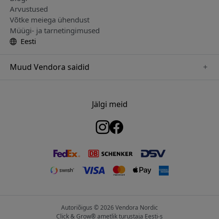
Arvustused
Võtke meiega ühendust
Müügi- ja tarnetingimused
Eesti
Muud Vendora saidid
www.just-mobile.se
www.satechi.se
Jälgi meid
www.alogic.se
www.paperlike.se
www.keybudz.se
www.myfirst.se
www.plaud.se
Autoriõigus © 2026 Vendora Nordic
Click & Grow® ametlik turustaja Eesti-s