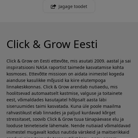
Jagage toodet
Click & Grow Eesti
Click & Grow on Eesti ettevõte, mis asutati 2009. aastal ja sai
inspiratsiooni NASA raportist taimede kasvatamise kohta
kosmoses. Ettevõtte missioon on aidata inimestel kogeda
aianduse kasulikke mõjusid ka kiire elutempoga
linnakeskkonnas. Click & Grow arendab nutiaedu, mis
hoolitsevad automaatselt kastmise, valguse ja toitainete
eest, võimaldades kasutajatel hõlpsalt aasta läbi
siseruumides taimi kasvatada. Kuna üle poole maailma
rahvastikust elab linnades ja paljud kurdavad kõrget
stressitaset, soovib Click & Grow tuua tänapäevase elu ja
looduse teineteisele lähemale. Nende nutiaiad võimaldavad
inimestel mugavalt kodus nautida värskeid ja maitserikkaid