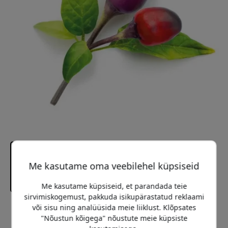
Me kasutame oma veebilehel küpsiseid
Me kasutame küpsiseid, et parandada teie
sirvimiskogemust, pakkuda isikupärastatud reklaami
või sisu ning analüüsida meie liiklust. Klõpsates
Soovitatav hind
"Nõustun kõigega" nõustute meie küpsiste
17.99 EUR