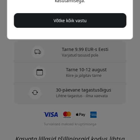
kasutamisega.
Osta nüüd
Võtke kõik vastu
Laos - valmis saatmiseks
Tarne 9.99 EUR-s Eesti
Varjatud tasusid pole
Tarne 10-12 august
Kiire ja jälgitav tarne
30-päevane tagastusõigus
Lihtne tagastus - ilma vaevata
Turvalised maksed krüptimisega
Kasvata lillasid tšillipipraid kodus lihtsa