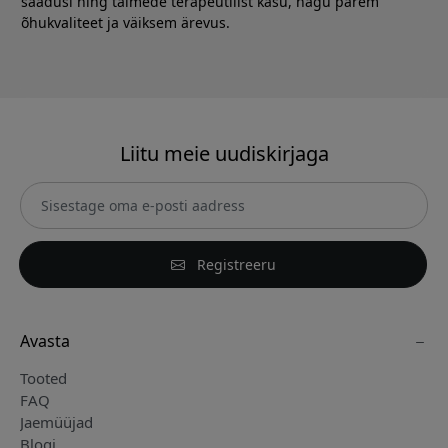
saadusi ning taimede terapeutilist kasu, nagu parem
õhukvaliteet ja väiksem ärevus.
Liitu meie uudiskirjaga
Registreeru
Avasta
Tooted
FAQ
Jaemüüjad
Blogi