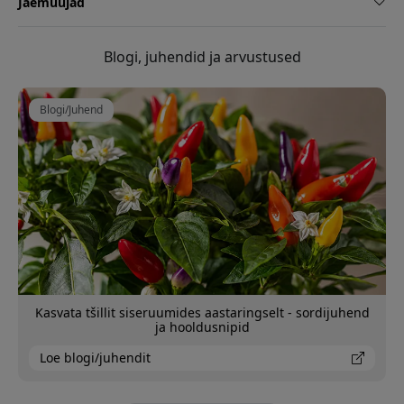
Jaemüüjad
Blogi, juhendid ja arvustused
Blogi/Juhend
Kasvata tšillit siseruumides aastaringselt - sordijuhend
ja hooldusnipid
Loe blogi/juhendit