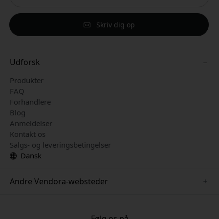
Skriv dig op
Udforsk
Produkter
FAQ
Forhandlere
Blog
Anmeldelser
Kontakt os
Salgs- og leveringsbetingelser
Dansk
Andre Vendora-websteder
www.just-mobile.se
www.satechi.se
Følg os på