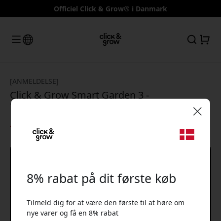
Officiel Click & Grow® i Danmark
[ANMELDELSE]
Click & Grow Smart Garden 3 -
Teknikveckan
4/5
🎉 Din rabatkode:
8% rabat på dit første køb
Tilmeld dig for at være den første til at høre om
Brug denne kode ved kassen for at få 8% rabat.
nye varer og få en 8% rabat