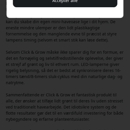
Accepter alle
Processen er utrolig enkel, og det er næsten umuligt at
fejle. Med en bred vifte af frø til rådighed, fra
salatgrøntsager og chilipeber til krydderurter og blomster,
kan du skabe din egen mini-haveoase lige i dit hjem. De
eneste mindre ulemper er den lidt plastikagtige
fornemmelse og den manglende evne til præcist at styre
lampens timing (selvom et smart stik kan løse dette).
Selvom Click & Grow måske ikke sparer dig for en formue, er
det en fornøjelig og selvtilfredsstillende oplevelse, der giver
et strejf af grønt og liv til ethvert rum. LED-lamperne giver
rigelig belysning, så det er bedst at synkronisere deres 16-
timers tænd/8-timers sluk-cyklus med din naturlige dag- og
natrytme.
Sammenfattende er Click & Grow et fantastisk produkt til
alle, der ønsker at tilføje lidt grønt til deres liv uden stresset
ved traditionelt havearbejde. Det idiotsikre system og de
flotte resultater gør det til en værdifuld investering for både
nybegyndere og erfarne planteentusiaster.