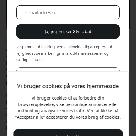
Ja, jeg ønsker 8% rabat
May 05, 2020
Vi spammer dig aldrig. Ved at tilmelde dig accepterer du
Click & Grow indendørs smart garden er en game-changer
lejlighedsvise marketingmails, uddannelsesserier og
for alle, der tidligere har kæmpet med at holde planter i
særlige tilbud.
live. Dette idiotsikre system fås i to størrelser - en med plads
til tre planter og en større version med ni pladser. Mens
Nej, jeg vil hellere betale fuld pris.
modellen med ni planter er mere populær, er haven med tre
pladser perfekt til dem med begrænset køkkenplads.
Vi bruger cookies på vores hjemmeside
Det, der adskiller Click & Grow, er dens evne til at give den
Vi bruger cookies til at forbedre din
perfekte mængde vand og lys til dine planter, hvilket sikrer,
browseroplevelse, vise personlige annoncer eller
at de trives med minimal indsats fra din side. At se dine
indhold og analysere vores trafik. Ved at klikke på
små grønne babyer vokse giver en følelse af stolthed og
"Accepter alle" accepterer du vores brug af cookies.
ansvar, når du omhyggeligt overvåger vandniveauet og
justerer LED-lamperne for at imødekomme deres vækst.