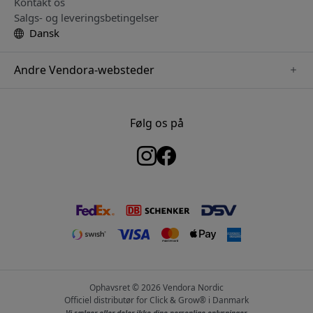
Kontakt os
Salgs- og leveringsbetingelser
Dansk
Andre Vendora-websteder
www.just-mobile.se
www.satechi.se
Følg os på
www.alogic.se
www.paperlike.se
www.keybudz.se
www.myfirst.se
www.plaud.se
Ophavsret © 2026 Vendora Nordic
Officiel distributør for Click & Grow® i Danmark
Vi sælger eller deler ikke dine personlige oplysninger.