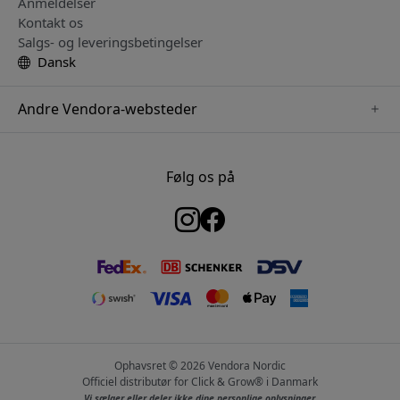
Anmeldelser
Kontakt os
Salgs- og leveringsbetingelser
Dansk
Andre Vendora-websteder
www.just-mobile.se
www.satechi.se
Følg os på
www.alogic.se
www.paperlike.se
www.keybudz.se
www.myfirst.se
www.plaud.se
Ophavsret © 2026 Vendora Nordic
Officiel distributør for Click & Grow® i Danmark
Vi sælger eller deler ikke dine personlige oplysninger.