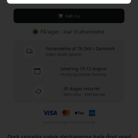
Køb nu
På lager - klar til afsendelse
Forsendelse af 79 DKK i Danmark
Ingen skjulte gebyrer
Levering 10-12 august
Hurtig og sporbar levering
30 dages returret
Nem retur - intet besvær
Sikre betalinger med kryptering
Dyrk spiselig salvie derhjemme hele året med