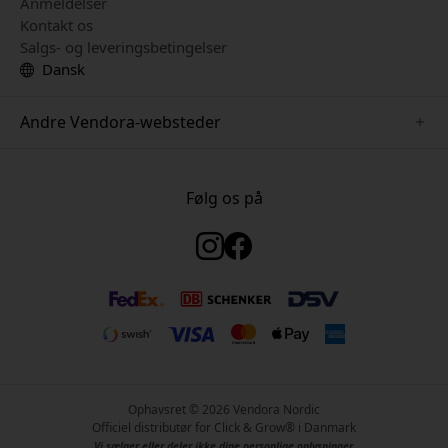
Anmeldelser
Kontakt os
Salgs- og leveringsbetingelser
Dansk
Andre Vendora-websteder
www.just-mobile.se
www.satechi.se
Følg os på
www.alogic.se
www.paperlike.se
www.keybudz.se
www.myfirst.se
www.plaud.se
Ophavsret © 2026 Vendora Nordic
Officiel distributør for Click & Grow® i Danmark
Vi sælger eller deler ikke dine personlige oplysninger.