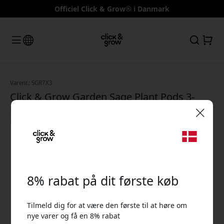
Officiel Click & Grow® i Danmark
Varenr.: SGR7X3
Click & Grow Garden Sage Plant Pods 3-
pack til Smart Garden – spiselig salvie til
indendørs dyrkning hele året
🎉 Din rabatkode:
8% rabat på dit første køb
Tilmeld dig for at være den første til at høre om
Brug denne kode ved kassen for at få 8% rabat.
nye varer og få en 8% rabat