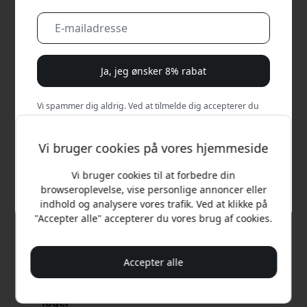
Ja, jeg ønsker 8% rabat
Vi spammer dig aldrig. Ved at tilmelde dig accepterer du
lejlighedsvise marketingmails, uddannelsesserier og
særlige tilbud.
Vi bruger cookies på vores hjemmeside
Nej, jeg vil hellere betale fuld pris.
Vi bruger cookies til at forbedre din
browseroplevelse, vise personlige annoncer eller
indhold og analysere vores trafik. Ved at klikke på
Anbefalet pris
"Accepter alle" accepterer du vores brug af cookies.
99 DKK
Accepter alle
Få en mailbesked, når den er tilbage på
lager