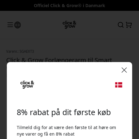
Officiel Click & Grow® i Danmark
Varenr.: SGAEXT3
Click & Grow Forlængerarm til Smart
Garden 3 – tilbehør til justerbar lampehøjde
i indendørshaven - Hvid
🎉 Din rabatkode:
8% rabat på dit første køb
Tilmeld dig for at være den første til at høre om
Brug denne kode ved kassen for at få 8% rabat.
nye varer og få en 8% rabat