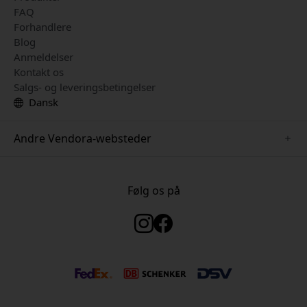
FAQ
Forhandlere
Blog
Anmeldelser
Kontakt os
Salgs- og leveringsbetingelser
Dansk
Andre Vendora-websteder
www.just-mobile.se
www.satechi.se
Følg os på
www.alogic.se
www.paperlike.se
www.keybudz.se
www.myfirst.se
www.plaud.se