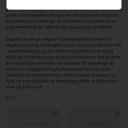
plantepod kan give måneder med kontinuerlig høst, hvilket
giver dig en rigelig forsyning af friske urter til en brøkdel af
prisen på butikskøbte muligheder. Med tiden akkumuleres
besparelserne, hvilket gør en indendørs smart have til en
klog investering for både din pengepung og dit køkken.
Desuden er det at vælge en hjemmedyrket urtehave et
miljøbevidst valg. Butikskøbte potter med urter kommer ofte
i plastikemballage og kan blive transporteret over lange
afstande, hvilket bidrager til kulstofemissioner. Ved at dyrke
dine egne urter eliminerer du behovet for emballage og
reducerer miljøpåvirkningen forbundet med transport.
Desuden, med en smart have som Click and Grow, kan du
nyde en energieffektiv og bæredygtig måde at dyrke dine
urter på året rundt.
[DEL]