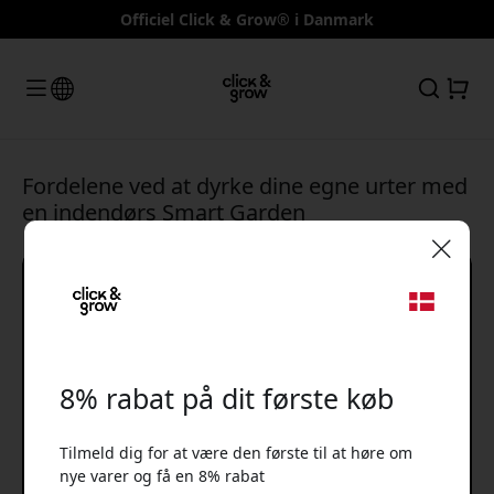
Officiel Click & Grow® i Danmark
Fordelene ved at dyrke dine egne urter med
en indendørs Smart Garden
🎉 Din rabatkode:
8% rabat på dit første køb
Tilmeld dig for at være den første til at høre om
Brug denne kode ved kassen for at få 8% rabat.
nye varer og få en 8% rabat